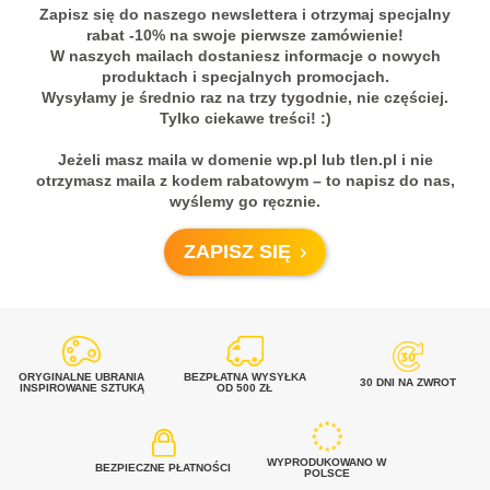
Zapisz się do naszego newslettera i otrzymaj specjalny
rabat -10% na swoje pierwsze zamówienie!
W naszych mailach dostaniesz informacje o nowych
produktach i specjalnych promocjach.
Wysyłamy je średnio raz na trzy tygodnie, nie częściej.
Tylko ciekawe treści! :)
Jeżeli masz maila w domenie wp.pl lub tlen.pl i nie
otrzymasz maila z kodem rabatowym – to napisz do nas,
wyślemy go ręcznie.
ZAPISZ SIĘ
ORYGINALNE UBRANIA
BEZPŁATNA WYSYŁKA
30 DNI NA ZWROT
INSPIROWANE SZTUKĄ
OD 500 ZŁ
WYPRODUKOWANO W
BEZPIECZNE PŁATNOŚCI
POLSCE