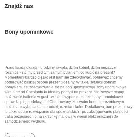
Znajdź nas
Bony upominkowe
Przed każdą okazją - urodziny, święta, dzień kobiet, dzień mężczyzn,
rocznice - stoimy przed tym samym pytaniem: co kupić na prezent?
Momentami bardzo ciężko jest nam się zdecydować, ponieważ chcemy
podarować bliskiej osobie prezent idealny. W takiej sytuacji dobrym
pomysłem jest zdecydowanie się na bon upominkowy! Bony upominkowe
wirtualne od Cacofonia to idealny pomysł na prezent. Nie zawsze mamy
możliwość trafienia w gust - w takim wypadku, nasze bony upominkowe
sprawdzą się perfekcyjnie! Obdarowany, ze swoim bonem prezentowym
może sam wybrać sobie produkt, rozmiar i kolor. Dodatkowo, bon prezentowy
to także dobre rozwiązanie dla spóźnialskich - po zaksięgowaniu płatności
trafia bezpośrednio na skrzynkę mailową w wersji elektronicznej i do
samodzielnego wydruku.