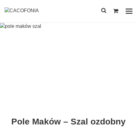
Przejdź
do
Pok
treści
me
SZUKAJ:
Pole Maków – Szal ozdobny