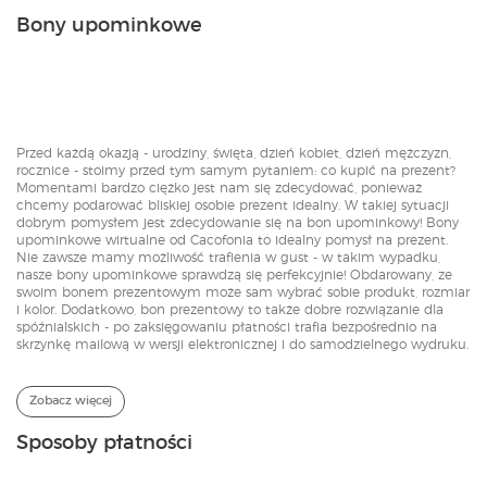
Bony upominkowe
Przed każdą okazją - urodziny, święta, dzień kobiet, dzień mężczyzn,
rocznice - stoimy przed tym samym pytaniem: co kupić na prezent?
Momentami bardzo ciężko jest nam się zdecydować, ponieważ
chcemy podarować bliskiej osobie prezent idealny. W takiej sytuacji
dobrym pomysłem jest zdecydowanie się na bon upominkowy! Bony
upominkowe wirtualne od Cacofonia to idealny pomysł na prezent.
Nie zawsze mamy możliwość trafienia w gust - w takim wypadku,
nasze bony upominkowe sprawdzą się perfekcyjnie! Obdarowany, ze
swoim bonem prezentowym może sam wybrać sobie produkt, rozmiar
i kolor. Dodatkowo, bon prezentowy to także dobre rozwiązanie dla
spóźnialskich - po zaksięgowaniu płatności trafia bezpośrednio na
skrzynkę mailową w wersji elektronicznej i do samodzielnego wydruku.
Zobacz więcej
Sposoby płatności