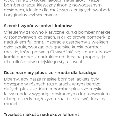
wykonane z wysokiej jakości materiałów. Nasze
bomberki łączą klasyczny fason z nowoczesnym
designem, idealne dla mężczyzn ceniących swobodę
i oryginalny styl streetwear.
Szeroki wybór wzorów i kolorów
Oferujemy zarówno klasyczne kurtki bomber męskie
w stonowanych kolorach, jak i kolorowe bomberki z
nadrukiem fullprint. Inspiracje czerpiemy z wielkich
dzieł sztuki, tworząc designerskie kurtki bomber
męskie, które pozwolą Ci wyróżnić się z tłumu. Nasze
kurtki bomber z nadrukiem to idealna propozycja
dla miłośników miejskiego stylu casual.
Duże rozmiary plus size – moda dla każdego
Dbamy, aby nasze męskie bomber jackets były
dostępne w różnych rozmiarach, w tym bardzo
dużych plus size. Kurtka bomber plus size męska
łączy modę z wygodą i doskonałym dopasowaniem,
dlatego każdy mężczyzna znajdzie tu swój idealny
model.
Trwałość i jakość nadruków fullprint