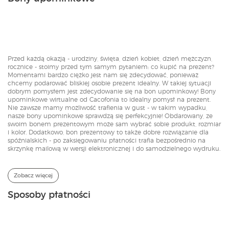
Przed każdą okazją - urodziny, święta, dzień kobiet, dzień mężczyzn,
rocznice - stoimy przed tym samym pytaniem: co kupić na prezent?
Momentami bardzo ciężko jest nam się zdecydować, ponieważ
chcemy podarować bliskiej osobie prezent idealny. W takiej sytuacji
dobrym pomysłem jest zdecydowanie się na bon upominkowy! Bony
upominkowe wirtualne od Cacofonia to idealny pomysł na prezent.
Nie zawsze mamy możliwość trafienia w gust - w takim wypadku,
nasze bony upominkowe sprawdzą się perfekcyjnie! Obdarowany, ze
swoim bonem prezentowym może sam wybrać sobie produkt, rozmiar
i kolor. Dodatkowo, bon prezentowy to także dobre rozwiązanie dla
spóźnialskich - po zaksięgowaniu płatności trafia bezpośrednio na
skrzynkę mailową w wersji elektronicznej i do samodzielnego wydruku.
Zobacz więcej
Sposoby płatności