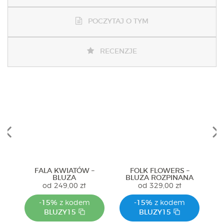
POCZYTAJ O TYM
RECENZJE
Previous
Next
FALA KWIATÓW –
FOLK FLOWERS –
BLUZA
BLUZA ROZPINANA
B
od
249,00
zł
od
329,00
zł
-15%
z kodem
-15%
z kodem
BLUZY15
BLUZY15