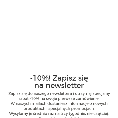
-10%! Zapisz się
Stylizacja z bomberką – ręcznie rysowany
na newsletter
wzór Mahakala
0
1
Zapisz się do naszego newslettera i otrzymaj specjalny
rabat -10% na swoje pierwsze zamówienie!
W naszych mailach dostaniesz informacje o nowych
produktach i specjalnych promocjach.
Wysyłamy je średnio raz na trzy tygodnie, nie częściej.