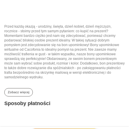
Przed każdą okazją - urodziny, święta, dzień kobiet, dzień mężczyzn,
rocznice - stoimy przed tym samym pytaniem: co kupić na prezent?
Momentami bardzo ciężko jest nam się zdecydować, ponieważ chcemy
podarować bliskiej osobie prezent idealny. W takiej sytuacji dobrym
pomysłem jest zdecydowanie się na bon upominkowy! Bony upominkowe
wirtualne od Cacofonia to idealny pomysł na prezent. Nie zawsze mamy
możliwość trafienia w gust - w takim wypadku, nasze bony upominkowe
sprawdzą się perfekcyjnie! Obdarowany, ze swoim bonem prezentowym
może sam wybrać sobie produkt, rozmiar i kolor. Dodatkowo, bon prezentowy
to także dobre rozwiązanie dla spóźnialskich - po zaksięgowaniu płatności
trafia bezpośrednio na skrzynkę mailową w wersji elektronicznej i do
samodzielnego wydruku.
Zobacz więcej
Sposoby płatności
© 2017-2026 | CACOFONIA