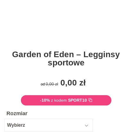
Garden of Eden – Legginsy
sportowe
0,00
zł
0,00
zł
od
-10%
z kodem
SPORT10
Rozmiar