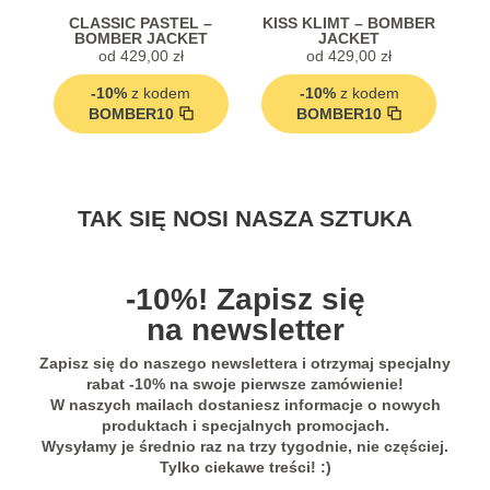
CLASSIC PASTEL –
KISS KLIMT – BOMBER
BOMBER JACKET
JACKET
od
429,00
zł
od
429,00
zł
-10%
z kodem
-10%
z kodem
BOMBER10
BOMBER10
Stunning jacket... Looks and feels
TAK SIĘ NOSI NASZA SZTUKA
extremely luxurious! Highly recommend.
Seller was so helpful with sizing too!
-10%! Zapisz się
5,0
Previous
Next
na newsletter
Oceniono
5
Janet ze Stanów
GARDEN OF EDEN –
GARDEN OF EDEN –
FO
na 5
Zapisz się do naszego newslettera i otrzymaj specjalny
TOP SPORTOWY
SZAL OZDOBNY
Zjednoczonych
od
249,00
zł
249,00
zł
rabat -10% na swoje pierwsze zamówienie!
- opinia z Etsy
W naszych mailach dostaniesz informacje o nowych
Previous
Next
-10%
z kodem
-20%
z kodem
produktach i specjalnych promocjach.
SPORT10
SZALE20
Wysyłamy je średnio raz na trzy tygodnie, nie częściej.
Tylko ciekawe treści! :)